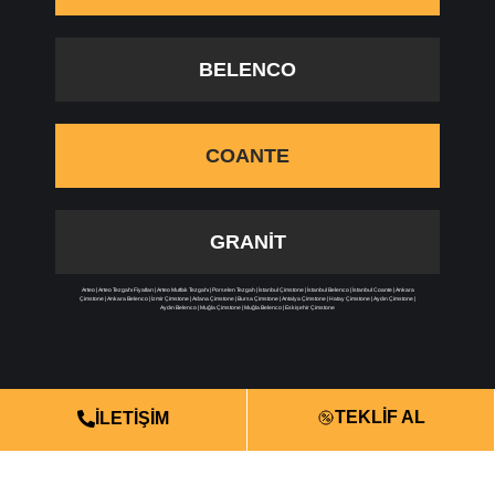
BELENCO
COANTE
GRANIT
Arteo
|
Arteo Tezgahı Fiyatları
|
Arteo Mutfak Tezgahı
|
Porselen Tezgah
|
İstanbul Çimstone
|
İstanbul Belenco
|
İstanbul Coante
|
Ankara
Çimstone
|
Ankara Belenco
|
İzmir Çimstone
|
Adana Çimstone
|
Bursa Çimstone
|
Antalya Çimstone
|
Hatay Çimstone
|
Aydın Çimstone
|
Aydın Belenco
|
Muğla Çimstone
|
Muğla Belenco
|
Eskişehir Çimstone
TEKLİF AL
İLETİŞİM