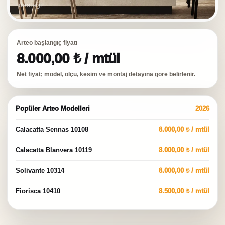
desteği.
Arteo başlangıç fiyatı
8.000,00
₺
/ mtül
Net fiyat; model, ölçü, kesim ve montaj detayına göre belirlenir.
Popüler Arteo Modelleri
2026
Calacatta Sennas 10108
8.000,00
₺
/ mtül
Calacatta Blanvera 10119
8.000,00
₺
/ mtül
Solivante 10314
8.000,00
₺
/ mtül
Fiorisca 10410
8.500,00
₺
/ mtül