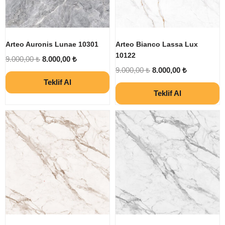
Arteo Auronis Lunae 10301
Arteo Bianco Lassa Lux
10122
9.000,00
₺
8.000,00
₺
9.000,00
₺
8.000,00
₺
Teklif Al
Teklif Al