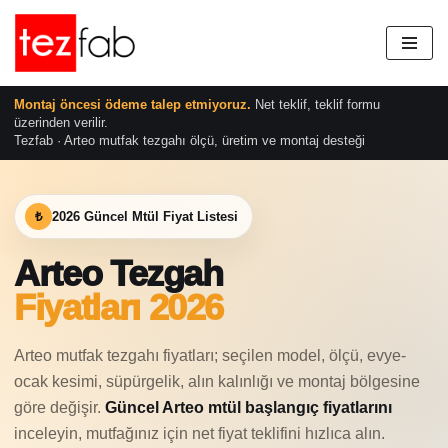
İçeriğe
geç
Montaj öncesi ödeme talep etmiyoruz.
Net teklif, teklif formu
üzerinden verilir.
Tezfab · Arteo mutfak tezgahı ölçü, üretim ve montaj desteği
₺
2026 Güncel Mtül Fiyat Listesi
Arteo Tezgah
Fiyatları 2026
Arteo mutfak tezgahı fiyatları; seçilen model, ölçü, evye-
ocak kesimi, süpürgelik, alın kalınlığı ve montaj bölgesine
göre değişir.
Güncel Arteo mtül başlangıç fiyatlarını
inceleyin, mutfağınız için net fiyat teklifini hızlıca alın.