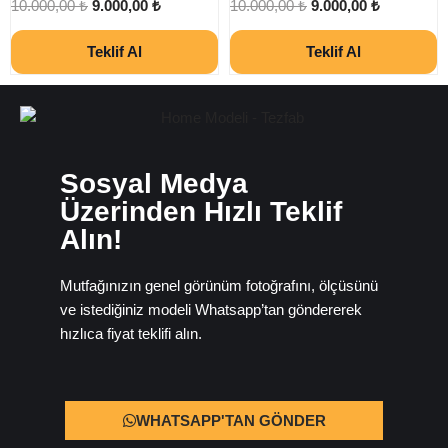
10.000,00
₺
9.000,00
₺
10.000,00
₺
9.000,00
₺
Teklif Al
Teklif Al
Sosyal Medya
Üzerinden Hızlı Teklif
Alın!
Mutfağınızın genel görünüm fotoğrafını, ölçüsünü
ve istediğiniz modeli Whatsapp’tan göndererek
hızlıca fiyat teklifi alın.
WHATSAPP'TAN GÖNDER