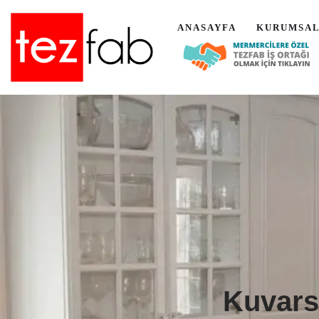
ANASAYFA
KURUMSA
İçeriğe
geç
Kuvarsı