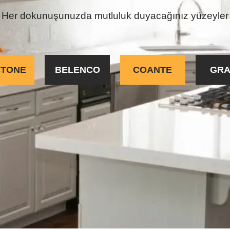
Her dokunuşunuzda mutluluk duyacağınız yüzeyler
STONE
BELENCO
COANTE
GRA