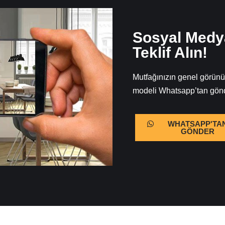
Sosyal Medya
Teklif Alın!
Mutfağınızın genel görünüm
modeli Whatsapp’tan göndere
WHATSAPP'TA
GÖNDER