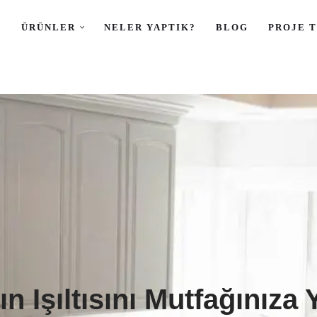
L
ÜRÜNLER
NELER YAPTIK?
BLOG
PROJE 
n Işıltısını Mutfağınıza 