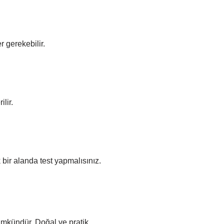
r gerekebilir.
lir.
 bir alanda test yapmalısınız.
ümkündür. Doğal ve pratik