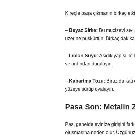
Kireçle başa çıkmanın birkaç etkil
–
Beyaz Sirke:
Bu mucizevi sıvı,
üzerine püskürtün. Birkaç dakika 
–
Limon Suyu:
Asidik yapısı ile
ve ardından durulayın.
–
Kabartma Tozu:
Biraz da katı 
yüzeye sürüp ovalayın.
Pasa Son: Metalin 
Pas, genelde evinize girişini far
oluşmasına neden olur. Üzgünüz a