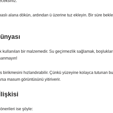
eceksiniz.
slı alana dökün, ardından ü üzerine tuz ekleyin. Bir süre bekley
Dünyası
k kullanılan bir malzemedir. Su geçirmezlik sağlamak, boşlukları
 sanmayın!
s birikmesini hızlandırabilir. Çünkü yüzeyine kolayca tutunan bu 
rsa masum görüntüsünü yitiriverir.
lişkisi
 önerileri ise şöyle: