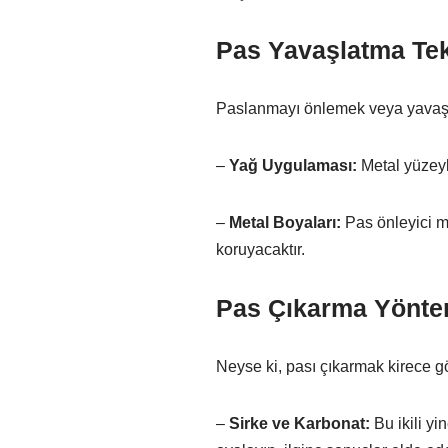
Pas Yavaşlatma Tek
Paslanmayı önlemek veya yavaşla
–
Yağ Uygulaması:
Metal yüzeyle
–
Metal Boyaları:
Pas önleyici me
koruyacaktır.
Pas Çıkarma Yönte
Neyse ki, pası çıkarmak kirece gö
–
Sirke ve Karbonat:
Bu ikili yi