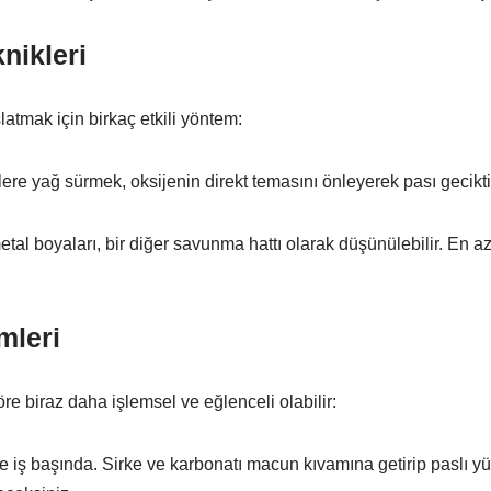
nikleri
tmak için birkaç etkili yöntem:
re yağ sürmek, oksijenin direkt temasını önleyerek pası geciktir
tal boyaları, bir diğer savunma hattı olarak düşünülebilir. En az
mleri
re biraz daha işlemsel ve eğlenceli olabilir:
ne iş başında. Sirke ve karbonatı macun kıvamına getirip paslı y