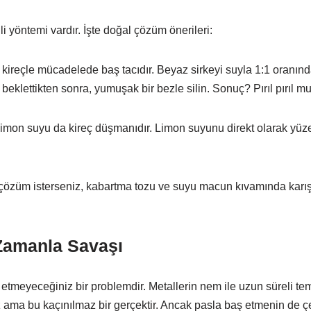
i yöntemi vardır. İşte doğal çözüm önerileri:
 kireçle mücadelede baş tacıdır. Beyaz sirkeyi suyla 1:1 oranınd
beklettikten sonra, yumuşak bir bezle silin. Sonuç? Pırıl pırıl mu
 limon suyu da kireç düşmanıdır. Limon suyunu direkt olarak yüz
çözüm isterseniz, kabartma tozu ve suyu macun kıvamında karıştır
Zamanla Savaşı
k etmeyeceğiniz bir problemdir. Metallerin nem ile uzun süreli te
ma bu kaçınılmaz bir gerçektir. Ancak pasla baş etmenin de çeşit