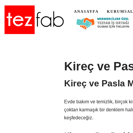
ANASAYFA
KURUMSA
İçeriğe
geç
Kireç ve Pas
Kireç ve Pasla M
Evde bakım ve temizlik, birçok ki
çoktan karmaşık bir denklem halin
keşfedeceğiz.