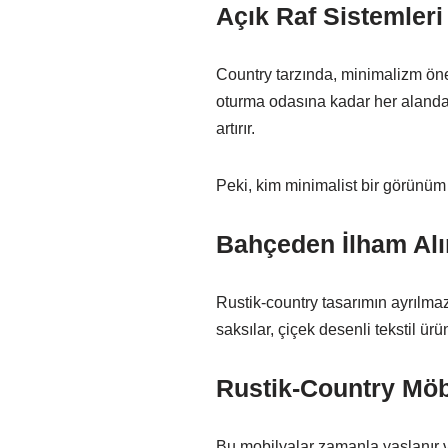
Açık Raf Sistemler
Country tarzında, minimalizm önem
oturma odasına kadar her alanda k
artırır.
Peki, kim minimalist bir görünüm
Bahçeden İlham Alı
Rustik-country tasarımın ayrılmaz
saksılar, çiçek desenli tekstil ürün
Rustik-Country Möb
Bu mobilyalar zamanla yaşlanır v