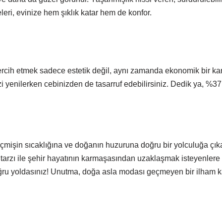
eri, evinize hem şıklık katar hem de konfor.
rcih etmek sadece estetik değil, aynı zamanda ekonomik bir kar
zi yenilerken cebinizden de tasarruf edebilirsiniz. Dedik ya, %3
eçmişin sıcaklığına ve doğanın huzuruna doğru bir yolculuğa çıka
tarzı ile şehir hayatının karmaşasından uzaklaşmak isteyenlere b
oğru yoldasınız! Unutma, doğa asla modası geçmeyen bir ilham k