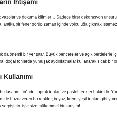
rın İhtişamı
mik vazolar ve dokuma kilimler… Sadece birer dekorasyon unsuru 
la, antika bir fener görüp zaman içinde yolculuğa çıkmak istemez
k da önemli bir yer tutar. Büyük pencereler ve açık perdelerle iç
ıra, doğal tonlarda yumuşak aydınlatmalar kullanarak sıcak bir or
u Kullanımı
 tasarım türünde, toprak tonları ve pastel renkler hakimdir. Yan
de huzur veren bu renkler; beyaz, krem, yeşil tonları gibi yumu
serpiştirin, işte size mükemmel bir karışım!