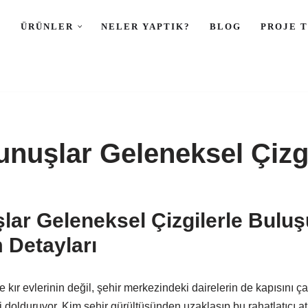
L
ÜRÜNLER
NELER YAPTIK?
BLOG
PROJE 
unuşlar Geleneksel Çizgi
lar Geleneksel Çizgilerle Buluş
 Detayları
e kır evlerinin değil, şehir merkezindeki dairelerin de kapısını ça
eri dolduruyor. Kim şehir gürültüsünden uzaklaşıp bu rahatlatıcı a