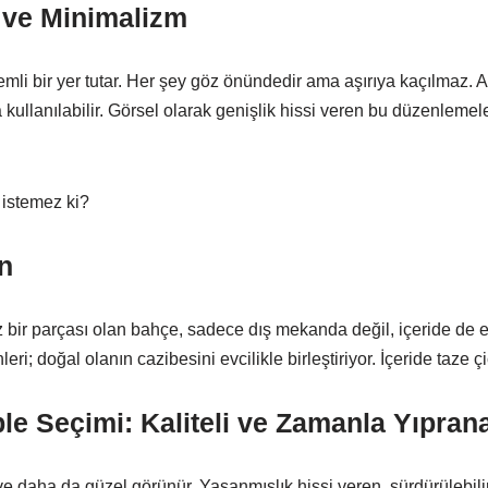
i ve Minimalizm
li bir yer tutar. Her şey göz önündedir ama aşırıya kaçılmaz. Aç
ullanılabilir. Görsel olarak genişlik hissi veren bu düzenlemele
 istemez ki?
n
 bir parçası olan bahçe, sadece dış mekanda değil, içeride de et
leri; doğal olanın cazibesini evcilikle birleştiriyor. İçeride taze ç
le Seçimi: Kaliteli ve Zamanla Yıpran
e daha da güzel görünür. Yaşanmışlık hissi veren, sürdürülebili