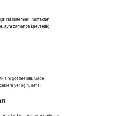
ık raf sistemleri, mutfaktan
r, aynı zamanda işlevselliği
kisini gösterebilir. Sade
içeklere yer açın, nefis!
an
r ağaçlardan yapılmış mobilyalar,