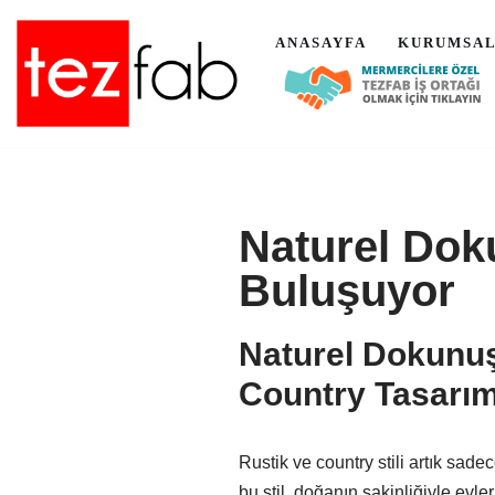
ANASAYFA
KURUMSA
İçeriğe
geç
Naturel Dok
Buluşuyor
Naturel Dokunuş
Country Tasarım
Rustik ve country stili artık sadec
bu stil, doğanın sakinliğiyle evl