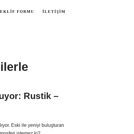
TEKLIF FORMU
İLETIŞIM
lerle
uyor: Rustik –
lıyor. Eski ile yeniyi buluşturan
tmosferi istemez ki?