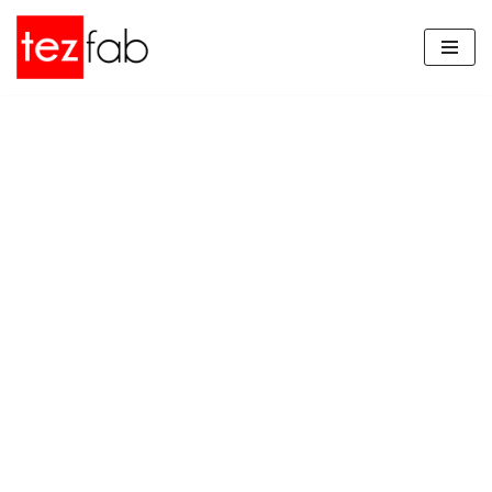
İçeriğe
geç