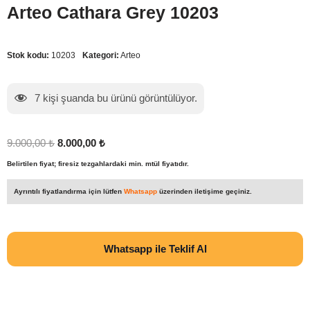
Arteo Cathara Grey 10203
Stok kodu:
10203
Kategori:
Arteo
7
kişi şuanda bu ürünü görüntülüyor.
9.000,00
₺
8.000,00
₺
Belirtilen fiyat; firesiz tezgahlardaki min. mtül fiyatıdır.
Ayrıntılı fiyatlandırma için lütfen
Whatsapp
üzerinden iletişime geçiniz.
Whatsapp ile Teklif Al