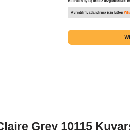
Belirtilen fiyat; firesiz tezgahlardaki mi
Ayrıntılı fiyatlandırma için lütfen
Wh
Wh
Claire Grey 10115 Kuva