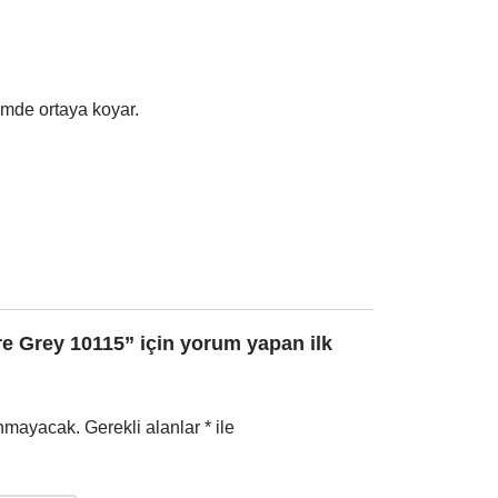
imde ortaya koyar.
re Grey 10115” için yorum yapan ilk
anmayacak.
Gerekli alanlar
*
ile