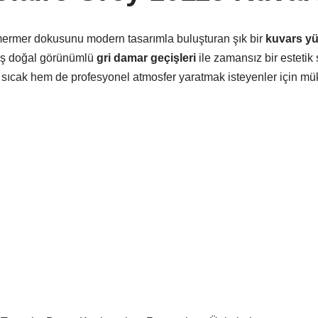
 mermer dokusunu modern tasarımla buluşturan şık bir
kuvars y
miş doğal görünümlü
gri damar geçişleri
ile zamansız bir estetik 
m sıcak hem de profesyonel atmosfer yaratmak isteyenler için mük