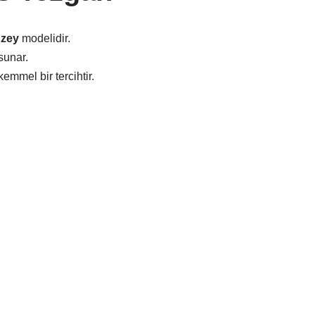
üzey
modelidir.
sunar.
emmel bir tercihtir.