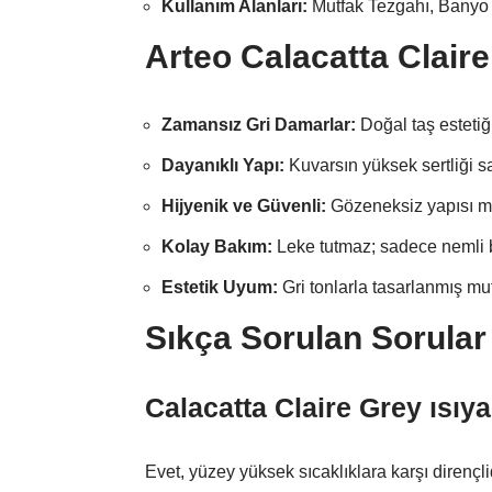
Kullanım Alanları:
Mutfak Tezgahı, Banyo 
Arteo Calacatta Claire
Zamansız Gri Damarlar:
Doğal taş estetiğ
Dayanıklı Yapı:
Kuvarsın yüksek sertliği sa
Hijyenik ve Güvenli:
Gözeneksiz yapısı mi
Kolay Bakım:
Leke tutmaz; sadece nemli bi
Estetik Uyum:
Gri tonlarla tasarlanmış mut
Sıkça Sorulan Sorular
Calacatta Claire Grey ısıy
Evet, yüzey yüksek sıcaklıklara karşı dirençli