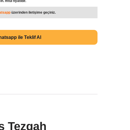
n. mtül fiyatıdır.
atsapp
üzerinden iletişime geçiniz.
atsapp ile Teklif Al
rs Tezgah