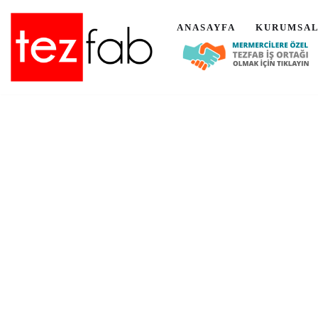
ANASAYFA
KURUMSA
İçeriğe
geç