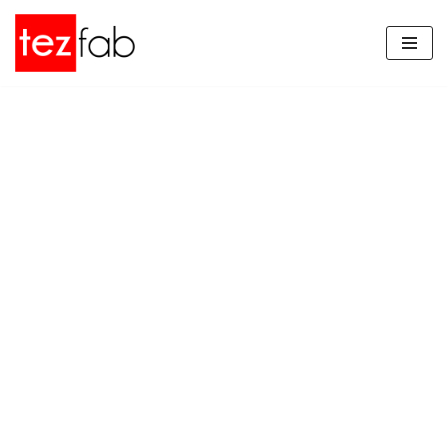
İçeriğe
geç