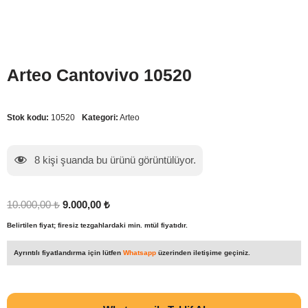
Arteo Cantovivo 10520
Stok kodu:
10520
Kategori:
Arteo
8
kişi şuanda bu ürünü görüntülüyor.
10.000,00
₺
9.000,00
₺
Belirtilen fiyat; firesiz tezgahlardaki min. mtül fiyatıdır.
Ayrıntılı fiyatlandırma için lütfen
Whatsapp
üzerinden iletişime geçiniz.