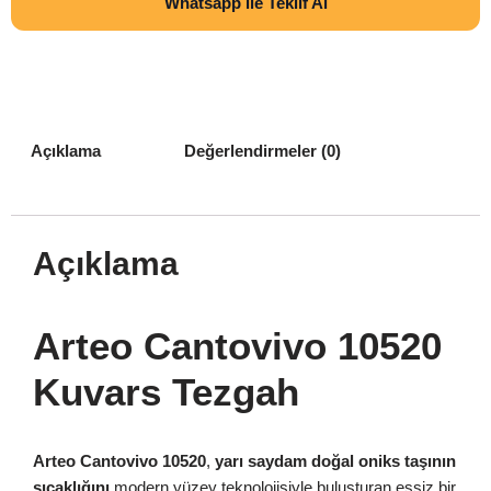
Whatsapp ile Teklif Al
Açıklama
Değerlendirmeler (0)
Açıklama
Arteo Cantovivo 10520
Kuvars Tezgah
Arteo Cantovivo 10520
,
yarı saydam doğal oniks taşının
sıcaklığını
modern yüzey teknolojisiyle buluşturan eşsiz bir