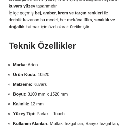
kuvars yüzey
tasarımıdır.
İç içe geçmiş
bej, amber, krem ve tarçın renkleri
ile
derinlik kazanan bu model, her mekâna
lüks, sıcaklık ve
doğallık
katmak için özel olarak üretilmiştir.
Teknik Özellikler
Marka:
Arteo
Ürün Kodu:
10520
Malzeme:
Kuvars
Boyut:
3100 mm x 1520 mm
Kalınlık:
12 mm
Yüzey Tipi:
Parlak – Touch
Kullanım Alanları:
Mutfak Tezgahları, Banyo Tezgahları,