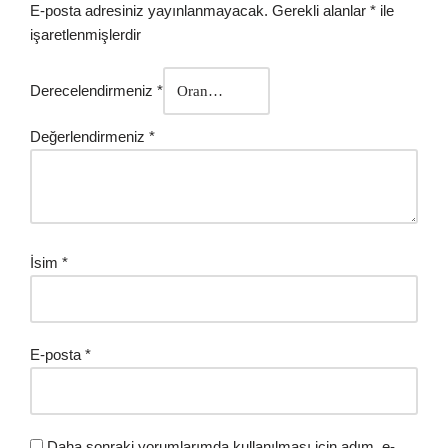
E-posta adresiniz yayınlanmayacak.
Gerekli alanlar
*
ile
işaretlenmişlerdir
Derecelendirmeniz
*
Değerlendirmeniz
*
İsim
*
E-posta
*
Daha sonraki yorumlarımda kullanılması için adım, e-