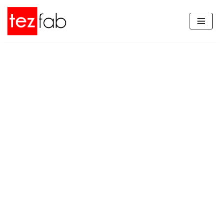
İçeriğe
geç