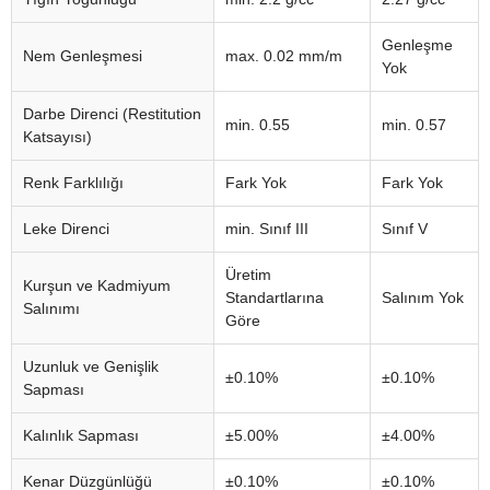
Genleşme
Nem Genleşmesi
max. 0.02 mm/m
Yok
Darbe Direnci (Restitution
min. 0.55
min. 0.57
Katsayısı)
Renk Farklılığı
Fark Yok
Fark Yok
Leke Direnci
min. Sınıf III
Sınıf V
Üretim
Kurşun ve Kadmiyum
Standartlarına
Salınım Yok
Salınımı
Göre
Uzunluk ve Genişlik
±0.10%
±0.10%
Sapması
Kalınlık Sapması
±5.00%
±4.00%
Kenar Düzgünlüğü
±0.10%
±0.10%