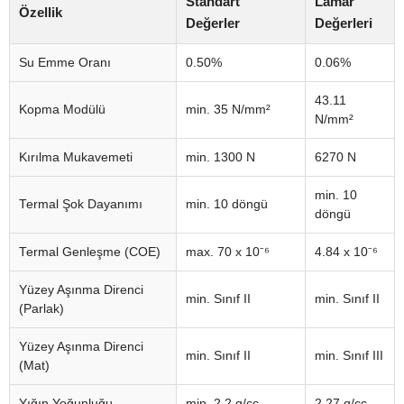
Standart
Lamar
Özellik
Değerler
Değerleri
Su Emme Oranı
0.50%
0.06%
43.11
Kopma Modülü
min. 35 N/mm²
N/mm²
Kırılma Mukavemeti
min. 1300 N
6270 N
min. 10
Termal Şok Dayanımı
min. 10 döngü
döngü
Termal Genleşme (COE)
max. 70 x 10⁻⁶
4.84 x 10⁻⁶
Yüzey Aşınma Direnci
min. Sınıf II
min. Sınıf II
(Parlak)
Yüzey Aşınma Direnci
min. Sınıf II
min. Sınıf III
(Mat)
Yığın Yoğunluğu
min. 2.2 g/cc
2.27 g/cc