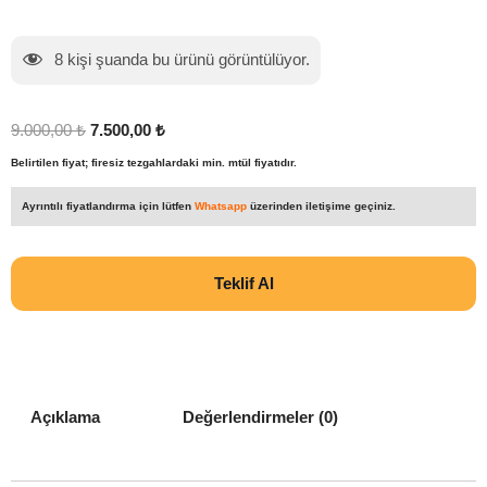
8
kişi şuanda bu ürünü görüntülüyor.
9.000,00
₺
7.500,00
₺
Belirtilen fiyat; firesiz tezgahlardaki min. mtül fiyatıdır.
Ayrıntılı fiyatlandırma için lütfen
Whatsapp
üzerinden iletişime geçiniz.
Teklif Al
Açıklama
Değerlendirmeler (0)