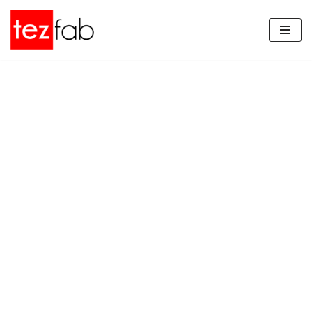
İçeriğe
geç