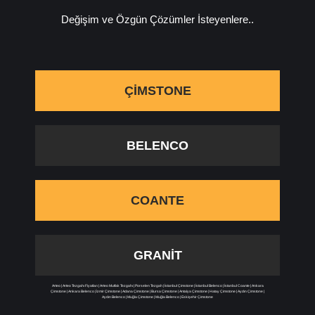
Değişim ve Özgün Çözümler İsteyenlere..
ÇIMSTONE
BELENCO
COANTE
GRANIT
Arteo
|
Arteo Tezgahı Fiyatları
|
Arteo Mutfak Tezgahı
|
Porselen Tezgah
|
İstanbul Çimstone
|
İstanbul Belenco
|
İstanbul Coante
|
Ankara
Çimstone
|
Ankara Belenco
|
İzmir Çimstone
|
Adana Çimstone
|
Bursa Çimstone
|
Antalya Çimstone
|
Hatay Çimstone
|
Aydın Çimstone
|
Aydın Belenco
|
Muğla Çimstone
|
Muğla Belenco
|
Eskişehir Çimstone