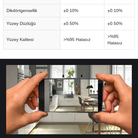
Dikdörtgensellik
±0.10%
±0.10%
Yüzey Düzlüğü
±0.50%
±0.50%
>%95
Yüzey Kalitesi
>%95 Hatasız
Hatasız