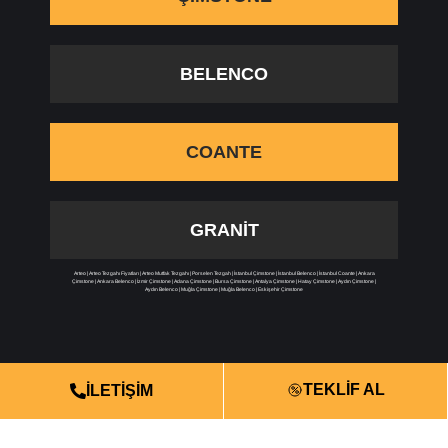
BELENCO
COANTE
GRANIT
Arteo
|
Arteo Tezgahı Fiyatları
|
Arteo Mutfak Tezgahı
|
Porselen Tezgah
|
İstanbul Çimstone
|
İstanbul Belenco
|
İstanbul Coante
|
Ankara
Çimstone
|
Ankara Belenco
|
İzmir Çimstone
|
Adana Çimstone
|
Bursa Çimstone
|
Antalya Çimstone
|
Hatay Çimstone
|
Aydın Çimstone
|
Aydın Belenco
|
Muğla Çimstone
|
Muğla Belenco
|
Eskişehir Çimstone
TEKLİF AL
İLETİŞİM