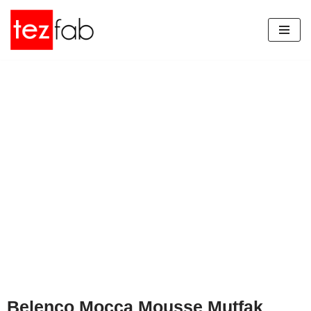
İçeriğe
geç
Belenco Mocca Mousse Mutfak