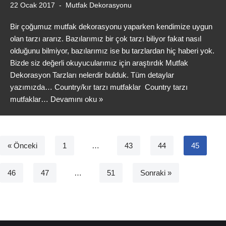
22 Ocak 2017
Mutfak Dekorasyonu
Bir çoğumuz mutfak dekorasyonu yaparken kendimize uygun
olan tarzı ararız. Bazılarımız bir çok tarzı biliyor fakat nasıl
olduğunu bilmiyor, bazılarımız ise bu tarzlardan hiç haberi yok.
Bizde siz değerli okuyucularımız için araştırdık Mutfak
Dekorasyon Tarzları nelerdir bulduk. Tüm detaylar
yazımızda… Country/kır tarzı mutfaklar Country tarzı
mutfaklar…
Devamını oku »
« Önceki
1
…
43
44
45
46
47
…
51
Sonraki »